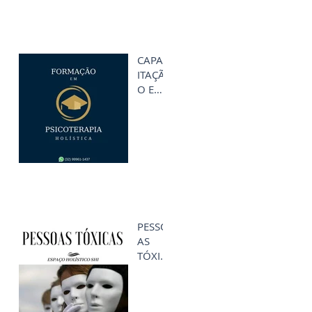
CAPAC
ITAÇÃ
O EM
PSICO
TERAPI
A
HOLÍS
TICA
PESSO
AS
TÓXIC
AS