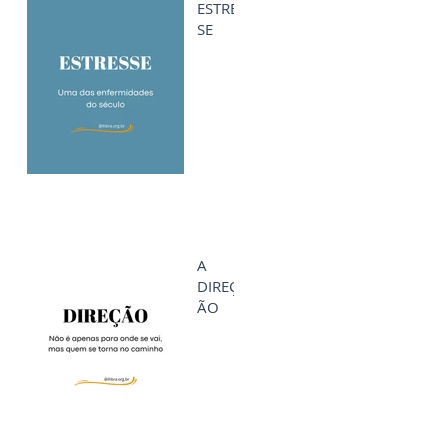
ESTRES
SE
A
DIREÇ
ÃO