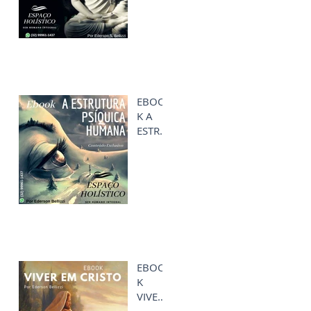
ES
VERDA
DES
EBOO
K A
ESTRU
TURA
PSÍQUI
CA
HUMA
NA
EBOO
K
VIVER
EM