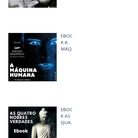
EBOO
K A
MÁQU
INA
HUMA
NA
EBOO
K AS
QUATR
O
NOBR