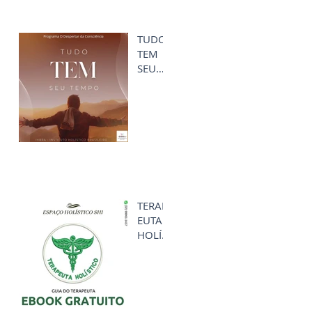
TUDO
TEM
SEU
TEMP
O
TERAP
EUTA
HOLÍS
TICO