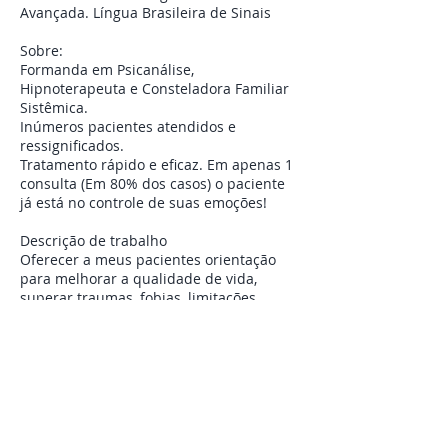
Avançada. Língua Brasileira de Sinais
Sobre:
Formanda em Psicanálise,
Hipnoterapeuta e Consteladora Familiar
Sistêmica.
Inúmeros pacientes atendidos e
ressignificados.
Tratamento rápido e eficaz. Em apenas 1
consulta (Em 80% dos casos) o paciente
já está no controle de suas emoções!
Descrição de trabalho
Oferecer a meus pacientes orientação
para melhorar a qualidade de vida,
superar traumas, fobias, limitações,
pânicos e habilidades emocionais. Para
isso acontecer, uso a Terapia, Hipnose
Clínica e Constelação Familiar Sistêmica.
Valor da consulta
150,00