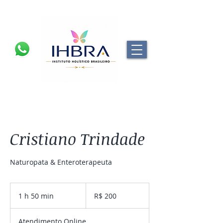
Cristiano Trindade
Naturopata & Enteroterapeuta
200
Reais
1 h 50 min
1
R$ 200
brasileiros
5
0
Atendimento Online