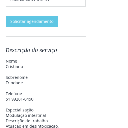
m
i
n
Solicitar agendamento
Descrição do serviço
Nome
Cristiano
Sobrenome
Trindade
Telefone
51 99201-0450
Especialização
Modulação intestinal
Descrição de trabalho
Atuação em desintoxicação,