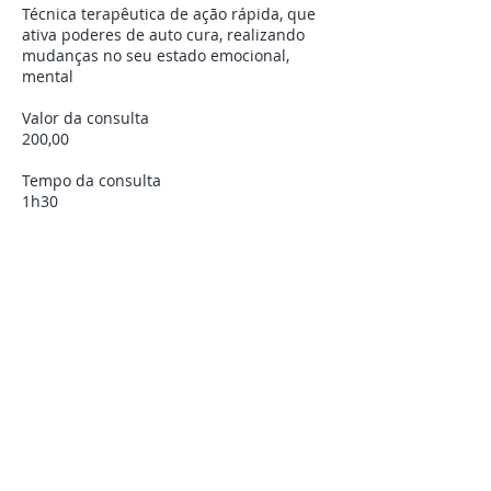
Técnica terapêutica de ação rápida, que
ativa poderes de auto cura, realizando
mudanças no seu estado emocional,
mental
Valor da consulta
200,00
Tempo da consulta
1h30
Cidade
GRAVATAI
Terapeuta Premium
CRIH 0957 IHB
Perfil Verificado
Informações de contato
ihbra.org@gmail.com