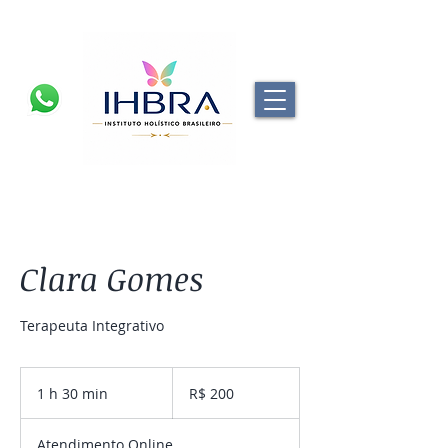
Clara Gomes
Terapeuta Integrativo
200
Reais
1 h 30 min
1
R$ 200
brasileiros
3
0
Atendimento Online