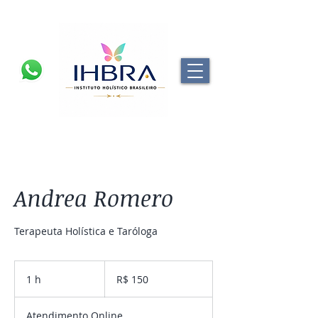
Andrea Romero
Terapeuta Holística e Taróloga
150
Reais
1 h
1
R$ 150
brasileiros
Atendimento Online