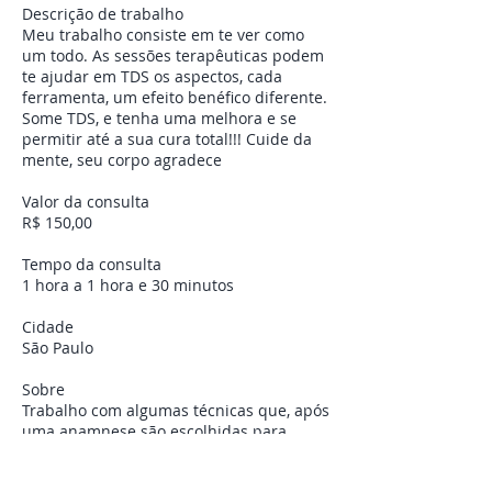
Descrição de trabalho
Meu trabalho consiste em te ver como
um todo. As sessões terapêuticas podem
te ajudar em TDS os aspectos, cada
ferramenta, um efeito benéfico diferente.
Some TDS, e tenha uma melhora e se
permitir até a sua cura total!!! Cuide da
mente, seu corpo agradece
Valor da consulta
R$ 150,00
Tempo da consulta
1 hora a 1 hora e 30 minutos
Cidade
São Paulo
Sobre
Trabalho com algumas técnicas que, após
uma anamnese são escolhidas para
realizar suas sessões. Entre elas, DNB,
Barra de Access, Constelação Familiar,