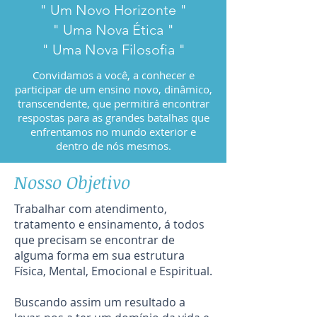
" Um Novo Horizonte "
" Uma Nova Ética "
" Uma Nova Filosofia "
Convidamos a você, a conhecer e
participar de um ensino novo, dinâmico,
transcendente, que permitirá encontrar
respostas para as grandes batalhas que
enfrentamos no mundo exterior e
dentro de nós mesmos.
Nosso Objetivo
Trabalhar com atendimento,
tratamento e ensinamento, á todos
que precisam se encontrar de
alguma forma em sua estrutura
Física, Mental, Emocional e Espiritual.
Buscando assim um resultado a