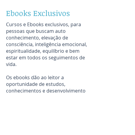
Ebooks Exclusivos
Cursos e Ebooks exclusivos, para
pessoas que buscam auto
conhecimento, elevação de
consciência, inteligência emocional,
espiritualidade, equilíbrio e bem
estar em todos os seguimentos de
vida.
Os ebooks dão ao leitor a
oportunidade de estudos,
conhecimentos e desenvolvimento
com praticidade de acesso em
qualquer lugar aonde o leitor se
sentir melhor confortável, através de
seu celular, tablet ou computador.
O leitor ainda querendo, pode nos